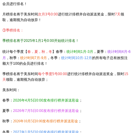
会员
进行排名！
月榜排名将于美东时间
次月3号
0:00
进行统计排榜并
自动派送
奖金
，限时
7
天
领
取，逾期视为自动放弃！
③季榜排名：
季榜排名将于2025年1月1号0:00开始统计排名！
统计每个季度【
春，夏，秋，冬
】春季：
统计时间1月-3月
，夏季：
统计时间4月-6
月
，秋季：
统计时间7月-9月
，冬季：
统计时间10月-12月
的
所有电子总有效投注
额大于100的会员进行排名！
季榜排名将于美东时间
每个季度5号
00:00
进行统计排榜
并自动派送
奖金
，
限时
15
天
领取，逾期视为自动放弃
；
美东时间：
春季：
2026年4月5日0:00发布排行榜并派送彩金
；
夏季：
2026年7月5日0:00发布排行榜并派送彩金
；
秋季：
2026年10月5日0:00发布排行榜并派送彩金
；
冬季：
2027年1月5日0:00发布排行榜并派送彩金
；